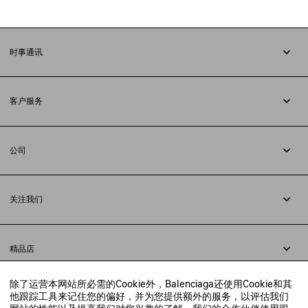
时事通讯
订阅时事通讯
客户服务
追踪您的订单
退货
公司
配送方式
职业
支付
隐私政策
&
Cookie政策
常见问题解答
关注我们
法律问题
微信
联合国世界粮食计划署
微博
举报平台
精品店
小红书
精品店预约
抖音
除了运营本网站所必需的Cookie外，Balenciaga还使用Cookie和其
寻找附近的精品店
他跟踪工具来记住您的偏好，并为您提供额外的服务，以评估我们
实时聊天客服