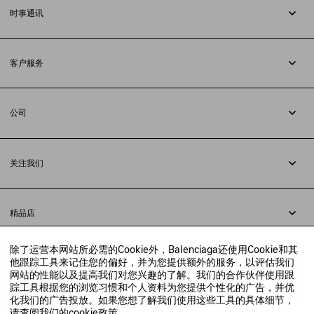
时事通讯
订阅时事通讯
客户服务
追踪您的订单
退货
公司
配送方式
职业
支付
隐私政策
&
Cookie政策
常见问题解答
关注我们
法律问题
微信
联合国世界粮食计划署
微博
举报平台
精品店
小红书
精品店预约
抖音
除了运营本网站所必需的Cookie外，Balenciaga还使用Cookie和其
寻找附近的精品店
他跟踪工具来记住您的偏好，并为您提供额外的服务，以评估我们
实时聊天客服
网站的性能以及提高我们对您兴趣的了解。我们的合作伙伴使用跟
发送邮件
踪工具根据您的浏览习惯和个人资料为您提供个性化的广告，并优
我们将在24小时内给予回复
化我们的广告投放。如果您想了解我们使用这些工具的具体细节，
© 2020 巴黎世家贸易（上海）有限公司
请查阅我们的
cookie政策
。