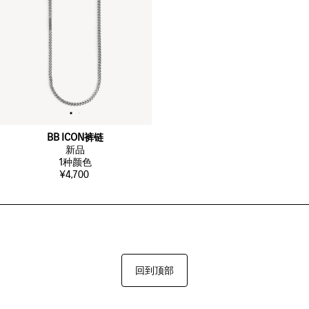
BB ICON裤链
新品
1
种颜色
¥4,700
回到顶部