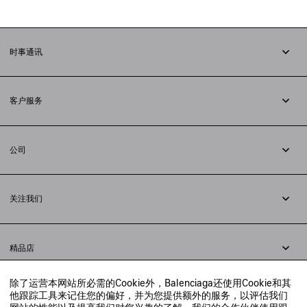
时事通讯
订阅时事通讯
客户服务
追踪您的订单
退货
公司
配送方式
职业
支付
隐私政策
&
Cookie政策
常见问题解答
关注我们
法律问题
微信
联合国世界粮食计划署
微博
举报平台
精品店
小红书
精品店预约
抖音
除了运营本网站所必需的Cookie外，Balenciaga还使用Cookie和其
寻找附近的精品店
他跟踪工具来记住您的偏好，并为您提供额外的服务，以评估我们
实时聊天客服