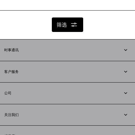
筛选
时事通讯
订阅时事通讯
客户服务
追踪您的订单
退货
公司
配送方式
职业
支付
隐私政策
&
Cookie政策
常见问题解答
关注我们
法律问题
微信
联合国世界粮食计划署
微博