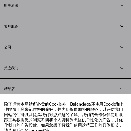
时事通讯
订阅时事通讯
客户服务
追踪您的订单
退货
公司
配送方式
职业
支付
隐私政策
&
Cookie政策
常见问题解答
关注我们
法律问题
微信
联合国世界粮食计划署
微博
举报平台
精品店
小红书
精品店预约
抖音
除了运营本网站所必需的Cookie外，Balenciaga还使用Cookie和其
寻找附近的精品店
他跟踪工具来记住您的偏好，并为您提供额外的服务，以评估我们
实时聊天客服
网站的性能以及提高我们对您兴趣的了解。我们的合作伙伴使用跟
发送邮件
踪工具根据您的浏览习惯和个人资料为您提供个性化的广告，并优
我们将在24小时内给予回复
化我们的广告投放。如果您想了解我们使用这些工具的具体细节，
© 2020 巴黎世家贸易（上海）有限公司
请查阅我们的
cookie政策
。