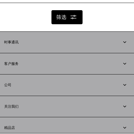
筛选
时事通讯
订阅时事通讯
客户服务
追踪您的订单
退货
公司
配送方式
职业
支付
隐私政策
&
Cookie政策
常见问题解答
关注我们
法律问题
微信
联合国世界粮食计划署
微博
举报平台
精品店
小红书