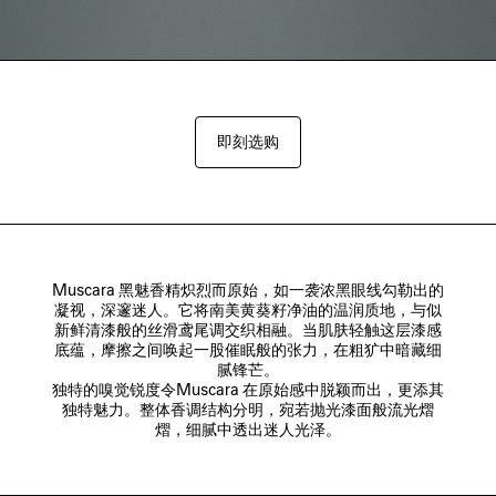
即刻选购
Muscara 黑魅香精炽烈而原始，如一袭浓黑眼线勾勒出的
凝视，深邃迷人。它将南美黄葵籽净油的温润质地，与似
新鲜清漆般的丝滑鸢尾调交织相融。当肌肤轻触这层漆感
底蕴，摩擦之间唤起一股催眠般的张力，在粗犷中暗藏细
腻锋芒。

独特的嗅觉锐度令Muscara 在原始感中脱颖而出，更添其
独特魅力。整体香调结构分明，宛若抛光漆面般流光熠