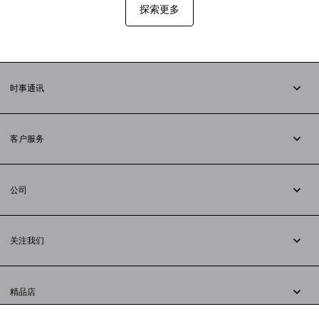
探索更多
时事通讯
订阅时事通讯
客户服务
追踪您的订单
退货
公司
配送方式
职业
支付
隐私政策
&
Cookie政策
常见问题解答
关注我们
法律问题
微信
联合国世界粮食计划署
微博
举报平台
精品店
小红书
精品店预约