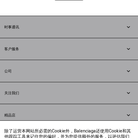
时事通讯
订阅时事通讯
客户服务
追踪您的订单
退货
公司
配送方式
职业
支付
隐私政策
&
Cookie政策
常见问题解答
关注我们
法律问题
微信
联合国世界粮食计划署
微博
举报平台
精品店
小红书
精品店预约
抖音
除了运营本网站所必需的Cookie外，Balenciaga还使用Cookie和其
寻找附近的精品店
他跟踪工具来记住您的偏好，并为您提供额外的服务，以评估我们
实时聊天客服