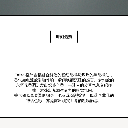
即刻选购
Extra 格外香精融合鲜活的粉红胡椒与炽热的黑胡椒油，
香气如电流般噼啪作响，瞬间唤醒沉睡的感官。梦幻般的
永恒花香调迸发出炽热辛香，与迷人的皮革气息交织碰
撞，激荡出充满生命力的嗅觉氛围。

香气如凤凰展翼般绚烂，似火花炽烈绽放，既蕴含非凡的