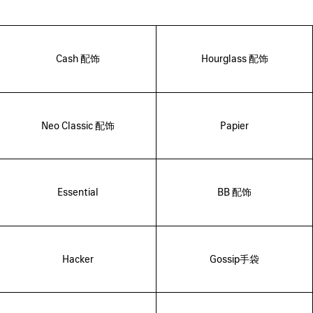
Cash 配饰
Hourglass 配饰
Neo Classic 配饰
Papier
Essential
BB 配饰
Hacker
Gossip手袋