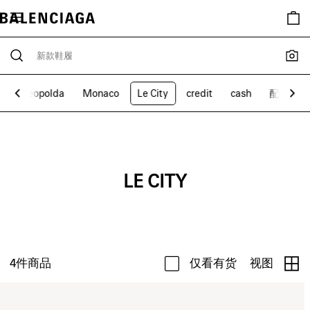
p
Leopolda
Monaco
Le City
credit
cash
配饰
LE CITY
4
件商品
仅看有货
视图