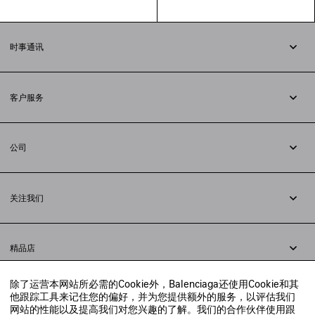
时事通讯
订阅时事通讯
客户服务
追踪您的订单
退货
公司
配送方式
职业
支付
隐私政策
&
Cookie政策
常见问题解答
关注我们
法律问题
微信
联合国世界粮食计划署
微博
举报平台
精品店
小红书
精品店预约
抖音
除了运营本网站所必需的Cookie外，Balenciaga还使用Cookie和其
寻找附近的精品店
他跟踪工具来记住您的偏好，并为您提供额外的服务，以评估我们
实时聊天客服
网站的性能以及提高我们对您兴趣的了解。我们的合作伙伴使用跟