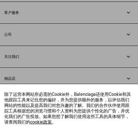
客户服务
追踪您的订单
退货
公司
配送方式
职业
支付
隐私政策
&
Cookie政策
常见问题解答
关注我们
法律问题
微信
联合国世界粮食计划署
微博
举报平台
精品店
小红书
精品店预约
抖音
除了运营本网站所必需的Cookie外，Balenciaga还使用Cookie和其
寻找附近的精品店
他跟踪工具来记住您的偏好，并为您提供额外的服务，以评估我们
实时聊天客服
网站的性能以及提高我们对您兴趣的了解。我们的合作伙伴使用跟
发送邮件
踪工具根据您的浏览习惯和个人资料为您提供个性化的广告，并优
我们将在24小时内给予回复
化我们的广告投放。如果您想了解我们使用这些工具的具体细节，
© 2020 巴黎世家贸易（上海）有限公司
请查阅我们的
cookie政策
。
联系我们：
400-610-6018
周一至周日，上午10点至晚上9点
沪ICP备20008735号-2