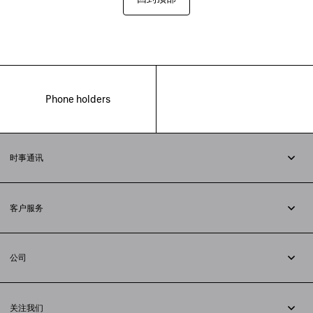
Phone holders
时事通讯
订阅时事通讯
客户服务
追踪您的订单
退货
公司
配送方式
职业
支付
隐私政策
&
Cookie政策
常见问题解答
关注我们