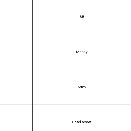
BB
Money
Army
Hotel resort