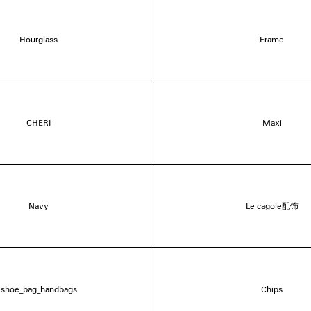
Hourglass
Frame
CHERI
Maxi
Navy
Le cagole配饰
shoe_bag_handbags
Chips