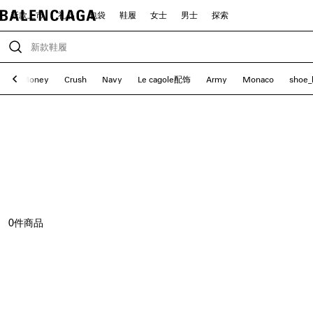
新款上市
礼品
包袋
鞋履
女士
男士
探索
xi
Money
Crush
Navy
Le cagole配饰
Army
Monaco
shoe_
0
件商品