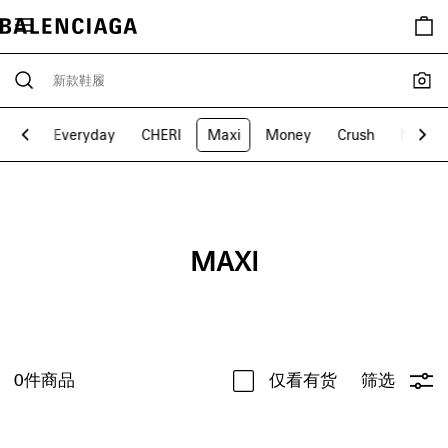
BB
Everyday
CHERI
Maxi
Money
Crush
Navy
MAXI
0
件商品
仅看有货
筛选