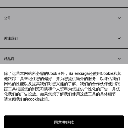
追踪您的订单
退货
公司
配送方式
职业
支付
隐私政策
&
Cookie政策
常见问题解答
关注我们
法律问题
微信
联合国世界粮食计划署
微博
举报平台
精品店
小红书
精品店预约
抖音
除了运营本网站所必需的Cookie外，Balenciaga还使用Cookie和其
寻找附近的精品店
他跟踪工具来记住您的偏好，并为您提供额外的服务，以评估我们
实时聊天客服
网站的性能以及提高我们对您兴趣的了解。我们的合作伙伴使用跟
发送邮件
踪工具根据您的浏览习惯和个人资料为您提供个性化的广告，并优
我们将在24小时内给予回复
化我们的广告投放。如果您想了解我们使用这些工具的具体细节，
© 2020 巴黎世家贸易（上海）有限公司
请查阅我们的
cookie政策
。
联系我们：
400-610-6018
周一至周日，上午10点至晚上9点
沪ICP备20008735号-2
沪公网安备 31010602008949号
同意并继续