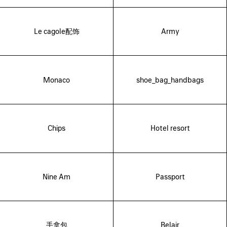
Le cagole配饰
Army
Monaco
shoe_bag_handbags
Chips
Hotel resort
Nine Am
Passport
手拿包
Belair