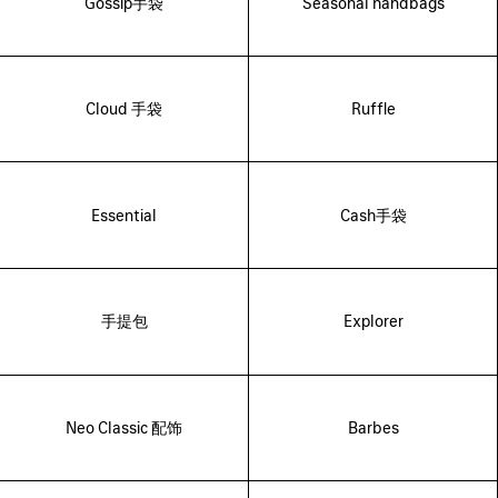
Gossip手袋
Seasonal handbags
Cloud 手袋
Ruffle
Essential
Cash手袋
手提包
Explorer
Neo Classic 配饰
Barbes