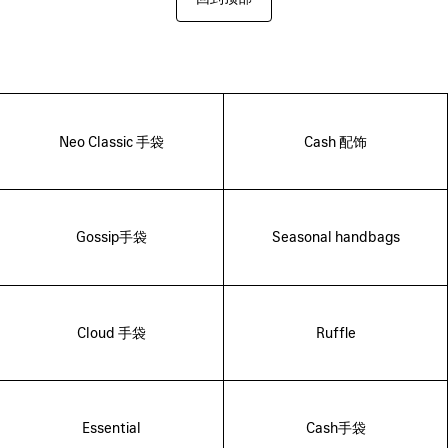
Neo Classic 手袋
Cash 配饰
Gossip手袋
Seasonal handbags
Cloud 手袋
Ruffle
Essential
Cash手袋