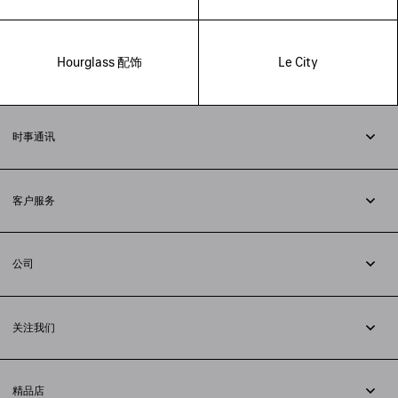
Hourglass 配饰
Le City
时事通讯
订阅时事通讯
客户服务
追踪您的订单
退货
公司
配送方式
职业
支付
隐私政策
&
Cookie政策
常见问题解答
关注我们
法律问题
微信
联合国世界粮食计划署
微博
举报平台
精品店