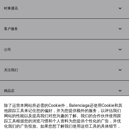
时事通讯
订阅时事通讯
客户服务
追踪您的订单
退货
公司
配送方式
职业
支付
隐私政策
&
Cookie政策
常见问题解答
关注我们
法律问题
微信
联合国世界粮食计划署
微博
举报平台
精品店
小红书
精品店预约
抖音
除了运营本网站所必需的Cookie外，Balenciaga还使用Cookie和其
寻找附近的精品店
他跟踪工具来记住您的偏好，并为您提供额外的服务，以评估我们
实时聊天客服
网站的性能以及提高我们对您兴趣的了解。我们的合作伙伴使用跟
发送邮件
踪工具根据您的浏览习惯和个人资料为您提供个性化的广告，并优
我们将在24小时内给予回复
化我们的广告投放。如果您想了解我们使用这些工具的具体细节，
© 2020 巴黎世家贸易（上海）有限公司