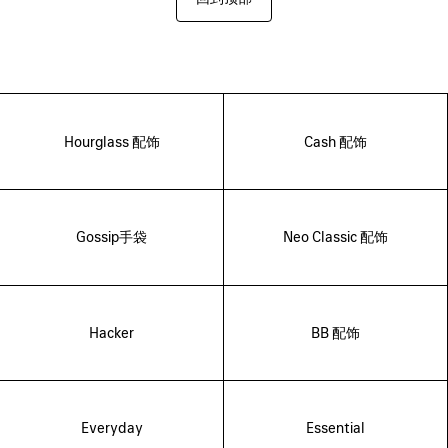
Hourglass 配饰
Cash 配饰
Gossip手袋
Neo Classic 配饰
Hacker
BB 配饰
Everyday
Essential