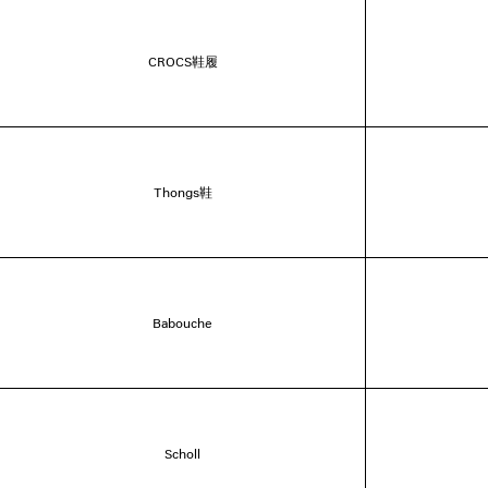
CROCS鞋履
Thongs鞋
Babouche
Scholl