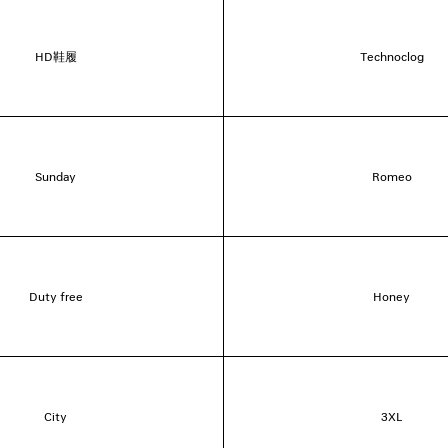
HD鞋履
Technoclog
Sunday
Romeo
Duty free
Honey
City
3XL