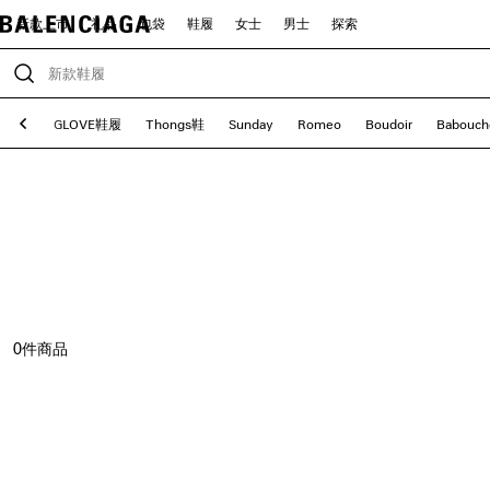
新款上市
礼品
包袋
鞋履
女士
男士
探索
oclog
GLOVE鞋履
Thongs鞋
Sunday
Romeo
Boudoir
Babouch
0
件商品