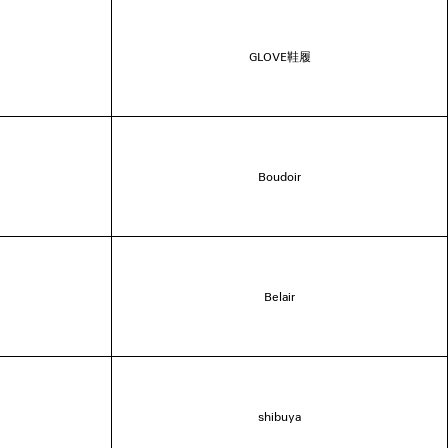
GLOVE鞋履
Boudoir
Belair
shibuya