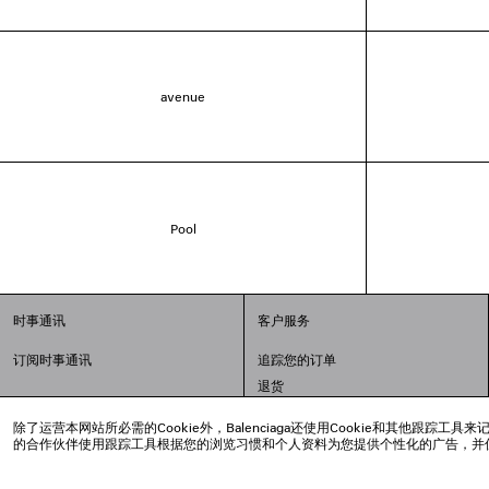
avenue
Pool
时事通讯
客户服务
订阅时事通讯
追踪您的订单
退货
配送方式
除了运营本网站所必需的Cookie外，Balenciaga还使用Cookie和其他
支付
的合作伙伴使用跟踪工具根据您的浏览习惯和个人资料为您提供个性化的广告，并
常见问题解答