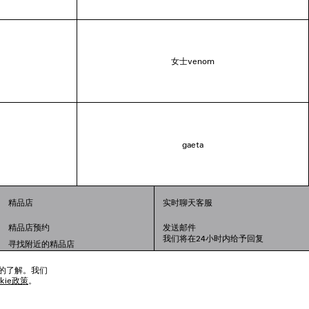
女士venom
gaeta
精品店
实时聊天客服
精品店预约
发送邮件
我们将在24小时内给予回复
寻找附近的精品店
联系我们：
400-610-6018
周一至周日，上午10点至晚上9点
趣的了解。我们
okie政策
。