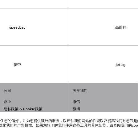
speedcat
高跟鞋
腰带
jetlag
公司
关注我们
职业
微信
隐私政策
&
Cookie政策
微博
法律问题
小红书
跟踪工具来记住您的偏好，并为您提供额外的服务，以评估我们网站的性能以及提高我们对您兴
联合国世界粮食计划署
抖音
优化我们的广告投放。如果您想了解我们使用这些工具的具体细节，请查阅我们的
co
举报平台