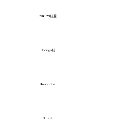
CROCS鞋履
Thongs鞋
Babouche
Scholl