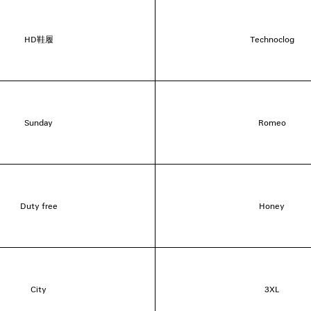
HD鞋履
Technoclog
Sunday
Romeo
Duty free
Honey
City
3XL