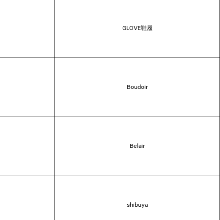
GLOVE鞋履
Boudoir
Belair
shibuya