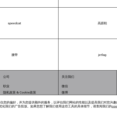
speedcat
高跟鞋
腰带
jetlag
公司
关注我们
职业
微信
隐私政策
&
Cookie政策
微博
法律问题
小红书
跟踪工具来记住您的偏好，并为您提供额外的服务，以评估我们网站的性能以及提高我们对您兴
联合国世界粮食计划署
抖音
优化我们的广告投放。如果您想了解我们使用这些工具的具体细节，请查阅我们的
co
举报平台