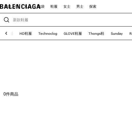
新款上市
礼品
包袋
鞋履
女士
男士
探索
OCS鞋履
HD鞋履
Technoclog
GLOVE鞋履
Thongs鞋
Sunday
R
0
件商品