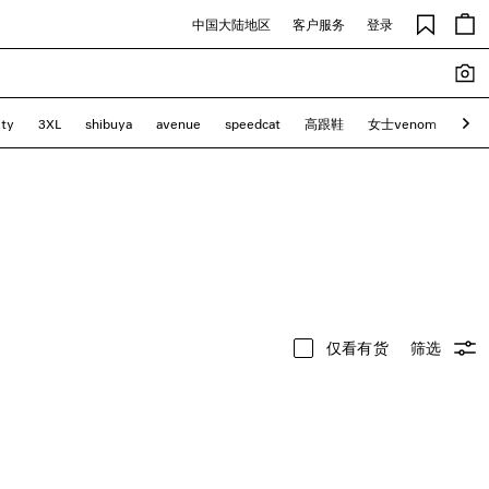
中国大陆地区
客户服务
登录
ity
3XL
shibuya
avenue
speedcat
高跟鞋
女士venom
Pool
仅看有货
筛选