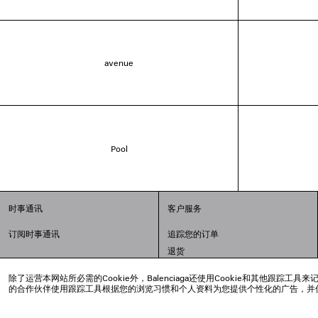
avenue
Pool
时事通讯
客户服务
订阅时事通讯
追踪您的订单
退货
配送方式
除了运营本网站所必需的Cookie外，Balenciaga还使用Cookie和其他
支付
的合作伙伴使用跟踪工具根据您的浏览习惯和个人资料为您提供个性化的广告，并
常见问题解答