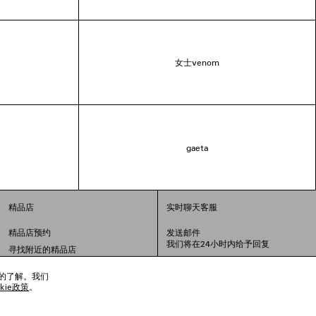
女士venom
gaeta
精品店
实时聊天客服
精品店预约
发送邮件
我们将在24小时内给予回复
寻找附近的精品店
联系我们：
400-610-6018
周一至周日，上午10点至晚上9点
趣的了解。我们
okie政策
。