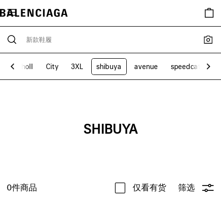
r
Scholl
City
3XL
shibuya
avenue
speedcat
高
SHIBUYA
0
件商品
仅看有货
筛选