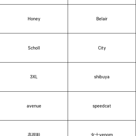
Honey
Belair
Scholl
City
3XL
shibuya
avenue
speedcat
高跟鞋
女士venom