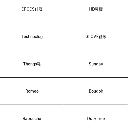
CROCS鞋履
HD鞋履
Technoclog
GLOVE鞋履
Thongs鞋
Sunday
Romeo
Boudoir
Babouche
Duty free