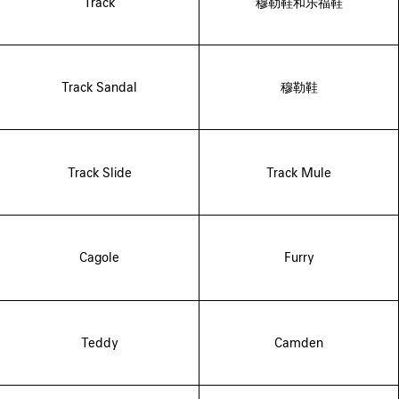
Track
穆勒鞋和乐福鞋
Track Sandal
穆勒鞋
Track Slide
Track Mule
Cagole
Furry
Teddy
Camden