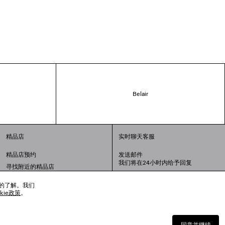
Belair
精品店
实时聊天客服
精品店预约
发送邮件
我们将在24小时内给予回复
寻找附近的精品店
联系我们：
400-610-6018
周一至周日，上午10点至晚上9点
趣的了解。我们
okie政策
。
同意并继续