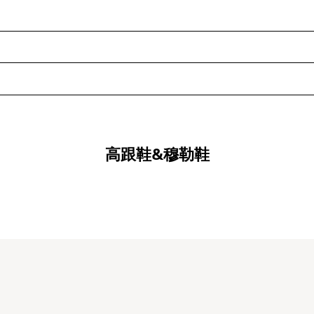
高跟鞋&穆勒鞋