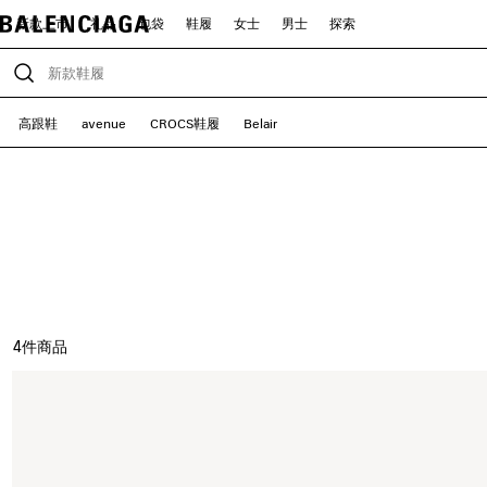
新款上市
礼品
包袋
鞋履
女士
男士
探索
高跟鞋
avenue
CROCS鞋履
Belair
4
件商品