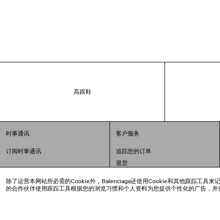
高跟鞋
时事通讯
客户服务
订阅时事通讯
追踪您的订单
退货
配送方式
除了运营本网站所必需的Cookie外，Balenciaga还使用Cookie和其他
支付
的合作伙伴使用跟踪工具根据您的浏览习惯和个人资料为您提供个性化的广告，并
常见问题解答