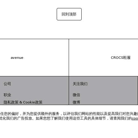
回到顶部
avenue
CROCS鞋履
公司
关注我们
职业
微信
隐私政策
&
Cookie政策
微博
法律问题
小红书
跟踪工具来记住您的偏好，并为您提供额外的服务，以评估我们网站的性能以及提高我们对您兴
联合国世界粮食计划署
抖音
优化我们的广告投放。如果您想了解我们使用这些工具的具体细节，请查阅我们的
co
举报平台