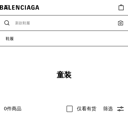
鞋履
童装
0
件商品
仅看有货
筛选