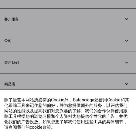
订阅时事通讯
客户服务
追踪您的订单
退货
公司
配送方式
职业
支付
隐私政策
&
Cookie政策
常见问题解答
关注我们
法律问题
微信
联合国世界粮食计划署
微博
举报平台
精品店
小红书
精品店预约
抖音
除了运营本网站所必需的Cookie外，Balenciaga还使用Cookie和其
寻找附近的精品店
他跟踪工具来记住您的偏好，并为您提供额外的服务，以评估我们
实时聊天客服
网站的性能以及提高我们对您兴趣的了解。我们的合作伙伴使用跟
发送邮件
踪工具根据您的浏览习惯和个人资料为您提供个性化的广告，并优
我们将在24小时内给予回复
化我们的广告投放。如果您想了解我们使用这些工具的具体细节，
© 2020 巴黎世家贸易（上海）有限公司
请查阅我们的
cookie政策
。
联系我们：
400-610-6018
周一至周日，上午10点至晚上9点