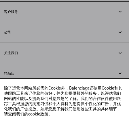
客户服务
追踪您的订单
退货
公司
配送方式
职业
支付
隐私政策
&
Cookie政策
常见问题解答
关注我们
法律问题
微信
联合国世界粮食计划署
微博
举报平台
精品店
小红书
精品店预约
抖音
除了运营本网站所必需的Cookie外，Balenciaga还使用Cookie和其
寻找附近的精品店
他跟踪工具来记住您的偏好，并为您提供额外的服务，以评估我们
实时聊天客服
网站的性能以及提高我们对您兴趣的了解。我们的合作伙伴使用跟
发送邮件
踪工具根据您的浏览习惯和个人资料为您提供个性化的广告，并优
我们将在24小时内给予回复
化我们的广告投放。如果您想了解我们使用这些工具的具体细节，
© 2020 巴黎世家贸易（上海）有限公司
请查阅我们的
cookie政策
。
联系我们：
400-610-6018
周一至周日，上午10点至晚上9点
沪ICP备20008735号-2