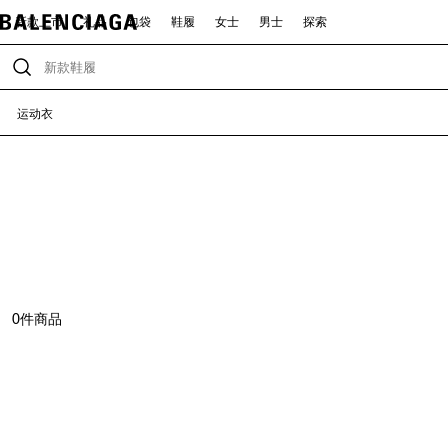
新款上市
礼品
包袋
鞋履
女士
男士
探索
运动衣
0
件商品