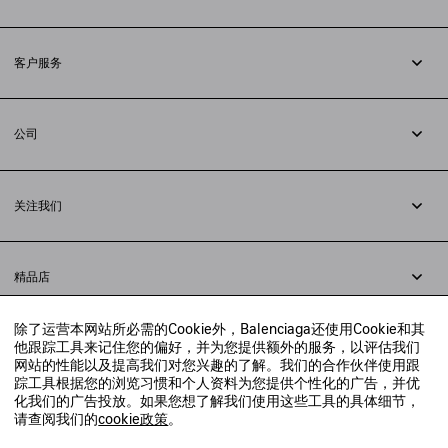
订阅时事通讯
客户服务
追踪您的订单
退货
公司
配送方式
职业
支付
隐私政策
&
Cookie政策
常见问题解答
关注我们
法律问题
微信
联合国世界粮食计划署
微博
举报平台
精品店
小红书
精品店预约
抖音
除了运营本网站所必需的Cookie外，Balenciaga还使用Cookie和其
寻找附近的精品店
他跟踪工具来记住您的偏好，并为您提供额外的服务，以评估我们
实时聊天客服
网站的性能以及提高我们对您兴趣的了解。我们的合作伙伴使用跟
发送邮件
踪工具根据您的浏览习惯和个人资料为您提供个性化的广告，并优
我们将在24小时内给予回复
化我们的广告投放。如果您想了解我们使用这些工具的具体细节，
© 2020 巴黎世家贸易（上海）有限公司
请查阅我们的
cookie政策
。
联系我们：
400-610-6018
周一至周日，上午10点至晚上9点