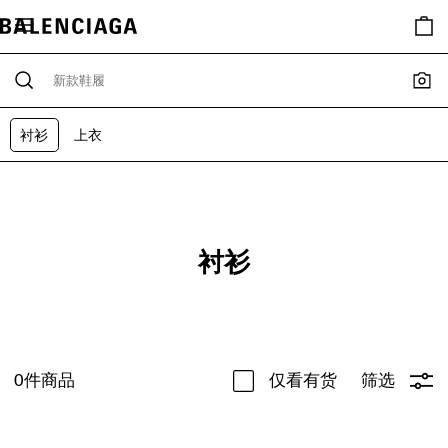
衬衫
上衣
衬衫
0
件商品
仅看有货
筛选