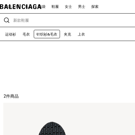
新款上市
礼品
包袋
鞋履
女士
男士
探索
运动衫
毛衣
针织衫&毛衣
夹克
上衣
2
件商品