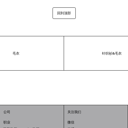
回到顶部
毛衣
针织衫&毛衣
公司
关注我们
职业
微信