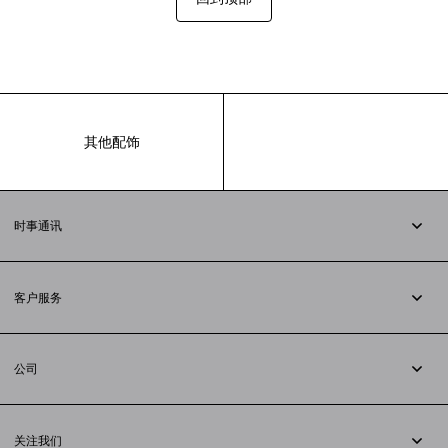
其他配饰
时事通讯
订阅时事通讯
客户服务
追踪您的订单
退货
公司
配送方式
职业
支付
隐私政策
&
Cookie政策
常见问题解答
关注我们