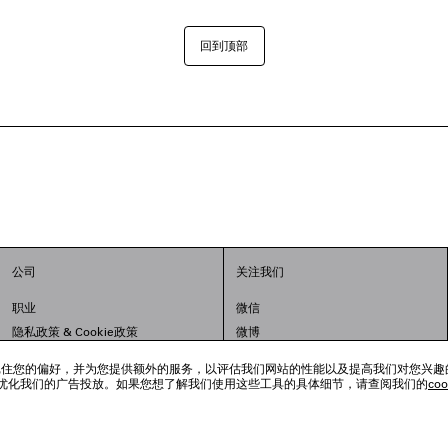
回到顶部
公司
关注我们
职业
微信
隐私政策
&
Cookie政策
微博
法律问题
小红书
跟踪工具来记住您的偏好，并为您提供额外的服务，以评估我们网站的性能以及提高我们对您兴
联合国世界粮食计划署
抖音
优化我们的广告投放。如果您想了解我们使用这些工具的具体细节，请查阅我们的
co
举报平台