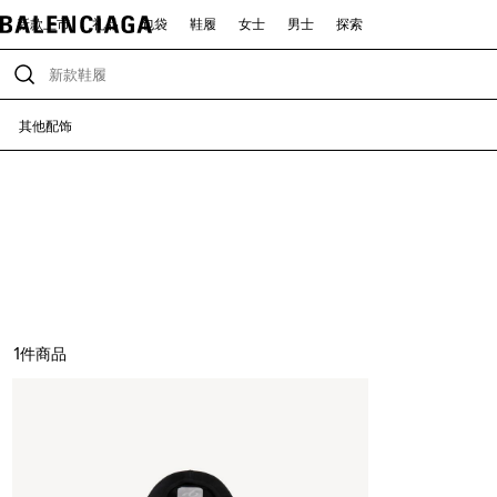
新款上市
礼品
包袋
鞋履
女士
男士
探索
其他配饰
1
件商品