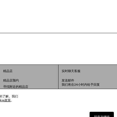
精品店
实时聊天客服
精品店预约
发送邮件
我们将在24小时内给予回复
寻找附近的精品店
联系我们：
400-610-6018
周一至周日，上午10点至晚上9点
趣的了解。我们
okie政策
。
同意并继续