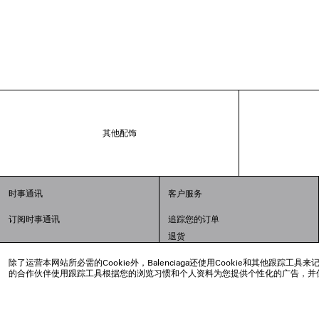
其他配饰
时事通讯
客户服务
订阅时事通讯
追踪您的订单
退货
配送方式
除了运营本网站所必需的Cookie外，Balenciaga还使用Cookie和其他
支付
的合作伙伴使用跟踪工具根据您的浏览习惯和个人资料为您提供个性化的广告，并
常见问题解答