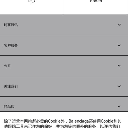
le_7
Rodeo
时事通讯
订阅时事通讯
客户服务
追踪您的订单
退货
公司
配送方式
职业
支付
隐私政策
&
Cookie政策
常见问题解答
关注我们
法律问题
微信
联合国世界粮食计划署
微博
举报平台
精品店
小红书
精品店预约
抖音
除了运营本网站所必需的Cookie外，Balenciaga还使用Cookie和其
寻找附近的精品店
他跟踪工具来记住您的偏好，并为您提供额外的服务，以评估我们
实时聊天客服