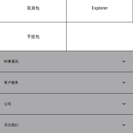
双肩包
Explorer
手提包
时事通讯
订阅时事通讯
客户服务
追踪您的订单
退货
公司
配送方式
职业
支付
隐私政策
&
Cookie政策
常见问题解答
关注我们
法律问题
微信