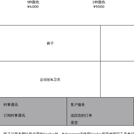
1
种颜色
2
种颜色
¥6,000
¥9,500
裤子
运动衫&卫衣
时事通讯
客户服务
订阅时事通讯
追踪您的订单
退货
配送方式
除了运营本网站所必需的Cookie外，Balenciaga还使用Cookie和其他