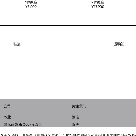
1
种颜色
2
种颜色
¥3,600
¥17,900
鞋履
运动衫
公司
关注我们
职业
微信
隐私政策
&
Cookie政策
微博
法律问题
小红书
跟踪工具来记住您的偏好，并为您提供额外的服务，以评估我们网站的性能以及提高我们对您兴