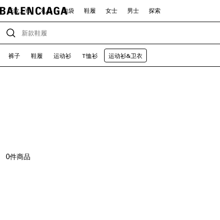
新款上市
礼品
包袋
鞋履
女士
男士
探索
裤子
鞋履
运动衫
T恤衫
运动衫&卫衣
0
件商品