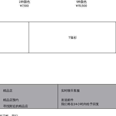
2
种颜色
1
种颜色
¥7,100
¥15,500
T恤衫
精品店
实时聊天客服
精品店预约
发送邮件
我们将在24小时内给予回复
寻找附近的精品店
联系我们：
400-610-6018
周一至周日，上午10点至晚上9点
趣的了解。我们