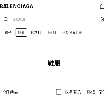
裤子
鞋履
运动衫
T恤衫
运动衫&卫衣
鞋履
0
件商品
仅看有货
筛选