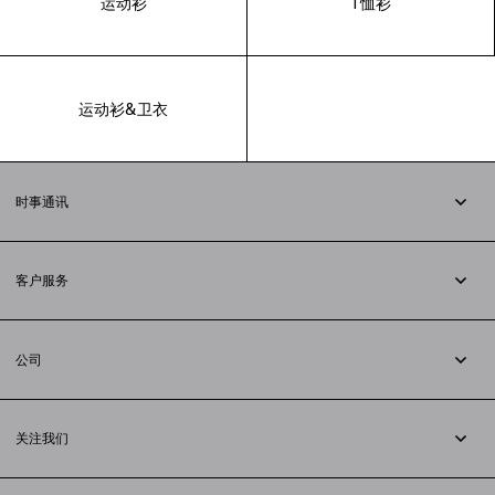
运动衫
T恤衫
运动衫&卫衣
时事通讯
订阅时事通讯
客户服务
追踪您的订单
退货
公司
配送方式
职业
支付
隐私政策
&
Cookie政策
常见问题解答
关注我们
法律问题
微信
联合国世界粮食计划署