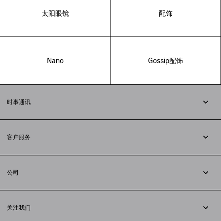
太阳眼镜
配饰
Nano
Gossip配饰
时事通讯
订阅时事通讯
客户服务
追踪您的订单
退货
公司
配送方式
职业
支付
隐私政策
&
Cookie政策
常见问题解答
关注我们
法律问题
微信