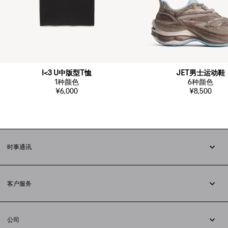
I<3 U中版型T恤
JET男士运动鞋
1
种颜色
6
种颜色
¥6,000
¥8,500
时事通讯
订阅时事通讯
客户服务
追踪您的订单
退货
公司
配送方式