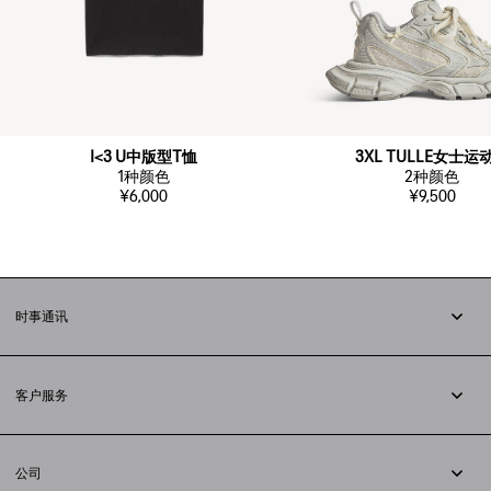
I<3 U中版型T恤
3XL TULLE女士运
1
种颜色
2
种颜色
¥6,000
¥9,500
时事通讯
订阅时事通讯
客户服务
追踪您的订单
退货
公司
配送方式