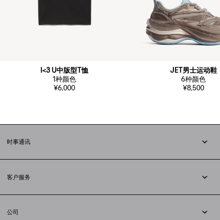
I<3 U中版型T恤
JET男士运动鞋
1
种颜色
6
种颜色
¥6,000
¥8,500
时事通讯
订阅时事通讯
客户服务
追踪您的订单
退货
公司
配送方式