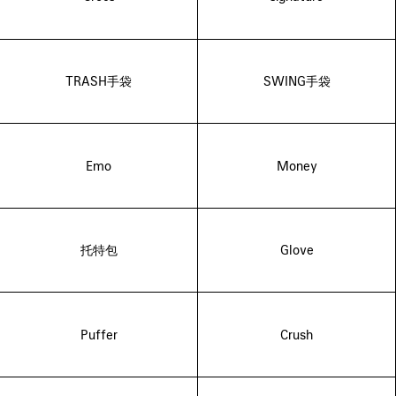
TRASH手袋
SWING手袋
Emo
Money
托特包
Glove
Puffer
Crush