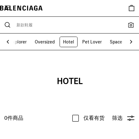
t
Explorer
Oversized
Hotel
Pet Lover
Space
Har
HOTEL
0
件商品
仅看有货
筛选