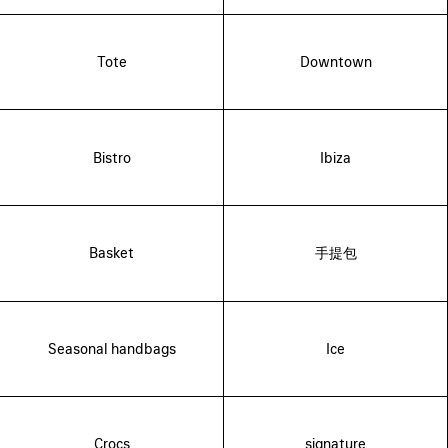
Tote
Downtown
Bistro
Ibiza
Basket
手提包
Seasonal handbags
Ice
Crocs
signature