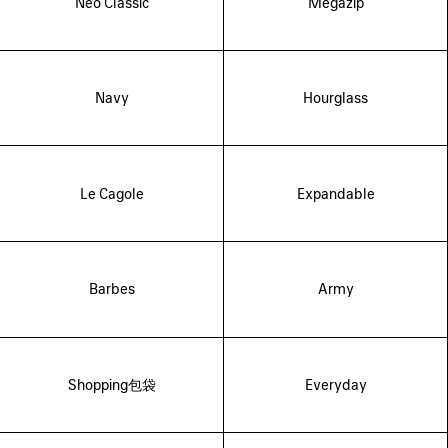
Neo Classic
Megazip
Navy
Hourglass
Le Cagole
Expandable
Barbes
Army
Shopping包袋
Everyday