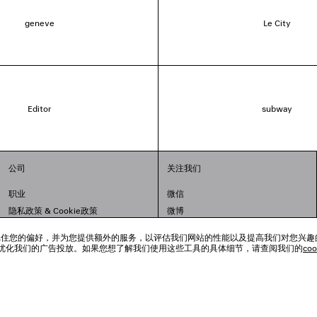
geneve
Le City
Editor
subway
公司
关注我们
职业
微信
隐私政策
&
Cookie政策
微博
法律问题
小红书
跟踪工具来记住您的偏好，并为您提供额外的服务，以评估我们网站的性能以及提高我们对您兴
联合国世界粮食计划署
抖音
优化我们的广告投放。如果您想了解我们使用这些工具的具体细节，请查阅我们的
co
举报平台