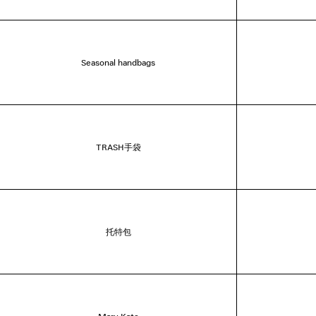
Seasonal handbags
TRASH手袋
托特包