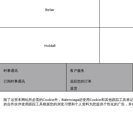
Belair
Holdall
时事通讯
客户服务
订阅时事通讯
追踪您的订单
退货
配送方式
除了运营本网站所必需的Cookie外，Balenciaga还使用Cookie和其他
支付
的合作伙伴使用跟踪工具根据您的浏览习惯和个人资料为您提供个性化的广告，并
常见问题解答
© 2020 巴黎世家贸易（上海）有限公司
沪ICP备20008735号-2