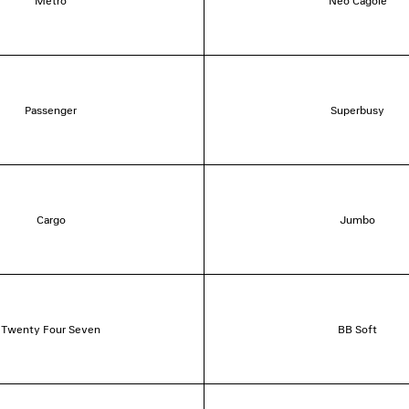
Metro
Neo Cagole
Passenger
Superbusy
Cargo
Jumbo
Twenty Four Seven
BB Soft