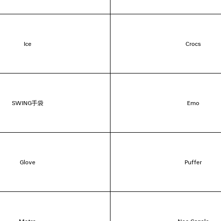
Ice
Crocs
SWING手袋
Emo
Glove
Puffer