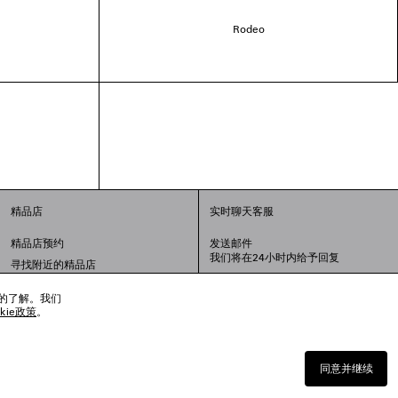
Rodeo
精品店
实时聊天客服
精品店预约
发送邮件
我们将在24小时内给予回复
寻找附近的精品店
联系我们：
400-610-6018
周一至周日，上午10点至晚上9点
趣的了解。我们
okie政策
。
同意并继续
沪公网安备 31010602008949号
上海工商行政管理