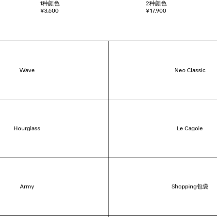
1
种颜色
2
种颜色
¥3,600
¥17,900
Wave
Neo Classic
Hourglass
Le Cagole
Army
Shopping包袋