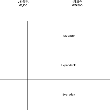
2
种颜色
1
种颜色
¥7,100
¥15,500
Megazip
Expandable
Everyday