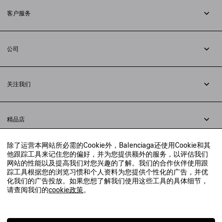
客户服务
追踪您的订单
退货
公司
配送方式
职业
支付
隐私政策
&
Cookie政策
常见问题解答
关注我们
法律问题
微信
联合国世界粮食计划署
微博
举报平台
精品店
小红书
精品店预约
抖音
除了运营本网站所必需的Cookie外，Balenciaga还使用Cookie和其
寻找附近的精品店
他跟踪工具来记住您的偏好，并为您提供额外的服务，以评估我们
实时聊天客服
网站的性能以及提高我们对您兴趣的了解。我们的合作伙伴使用跟
发送邮件
踪工具根据您的浏览习惯和个人资料为您提供个性化的广告，并优
我们将在24小时内给予回复
化我们的广告投放。如果您想了解我们使用这些工具的具体细节，
© 2020 巴黎世家贸易（上海）有限公司
请查阅我们的
cookie政策
。
联系我们：
400-610-6018
周一至周日，上午10点至晚上9点
沪ICP备20008735号-2