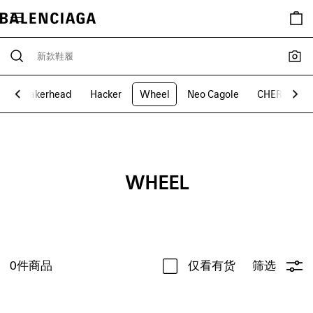
Sneakerhead
Hacker
Wheel
Neo Cagole
CHERI
S
WHEEL
0
件商品
仅看有货
筛选