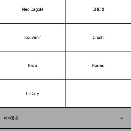
Neo Cagole
CHERI
Souvenir
Crush
Ibiza
Rodeo
Le City
时事通讯
订阅时事通讯