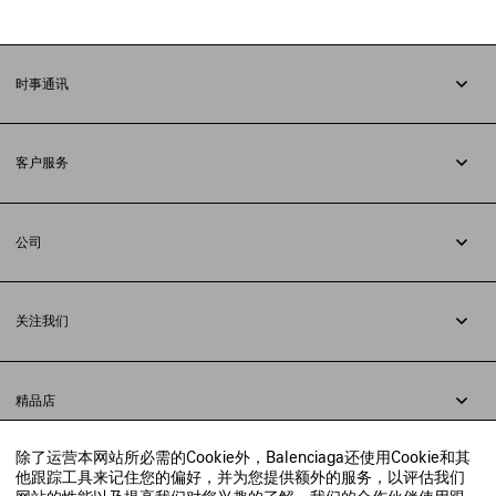
时事通讯
订阅时事通讯
客户服务
追踪您的订单
退货
公司
配送方式
职业
支付
隐私政策
&
Cookie政策
常见问题解答
关注我们
法律问题
微信
联合国世界粮食计划署
微博
举报平台
精品店
小红书
精品店预约
抖音
除了运营本网站所必需的Cookie外，Balenciaga还使用Cookie和其
寻找附近的精品店
他跟踪工具来记住您的偏好，并为您提供额外的服务，以评估我们
实时聊天客服