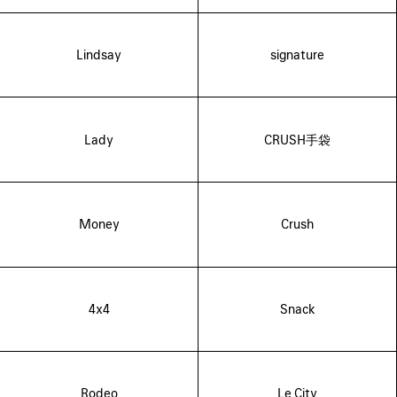
Lindsay
signature
Lady
CRUSH手袋
Money
Crush
4x4
Snack
Rodeo
Le City