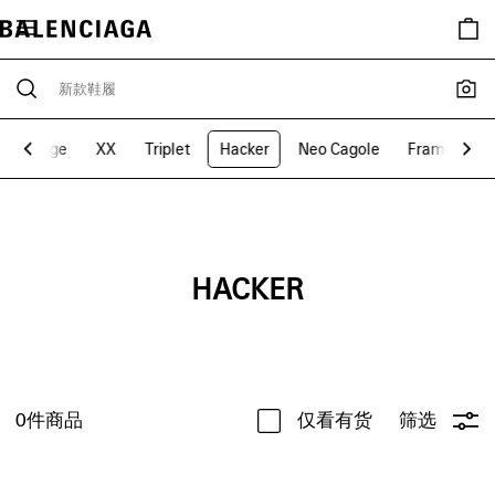
r
Edge
XX
Triplet
Hacker
Neo Cagole
Frame
C
HACKER
0
件商品
仅看有货
筛选