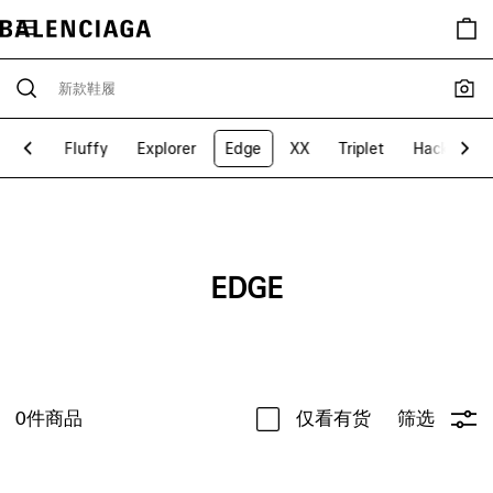
rhead
Fluffy
Explorer
Edge
XX
Triplet
Hacker
EDGE
0
件商品
仅看有货
筛选