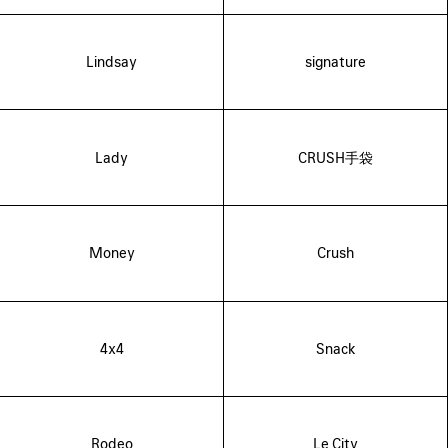
Lindsay
signature
Lady
CRUSH手袋
Money
Crush
4x4
Snack
Rodeo
Le City