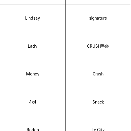
Lindsay
signature
Lady
CRUSH手袋
Money
Crush
4x4
Snack
Rodeo
Le City