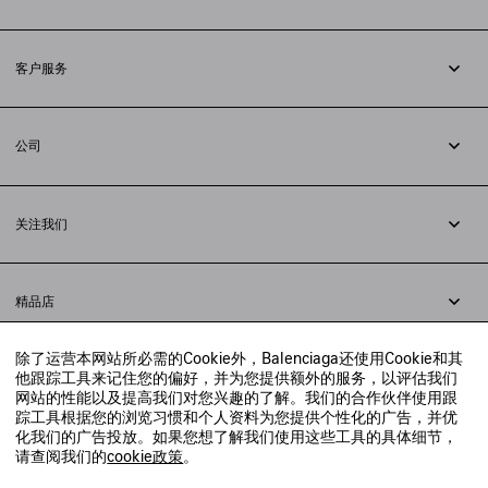
订阅时事通讯
客户服务
追踪您的订单
退货
公司
配送方式
职业
支付
隐私政策
&
Cookie政策
常见问题解答
关注我们
法律问题
微信
联合国世界粮食计划署
微博
举报平台
精品店
小红书
精品店预约
抖音
除了运营本网站所必需的Cookie外，Balenciaga还使用Cookie和其
寻找附近的精品店
他跟踪工具来记住您的偏好，并为您提供额外的服务，以评估我们
实时聊天客服
网站的性能以及提高我们对您兴趣的了解。我们的合作伙伴使用跟
发送邮件
踪工具根据您的浏览习惯和个人资料为您提供个性化的广告，并优
我们将在24小时内给予回复
化我们的广告投放。如果您想了解我们使用这些工具的具体细节，
© 2020 巴黎世家贸易（上海）有限公司
请查阅我们的
cookie政策
。
联系我们：
400-610-6018
周一至周日，上午10点至晚上9点