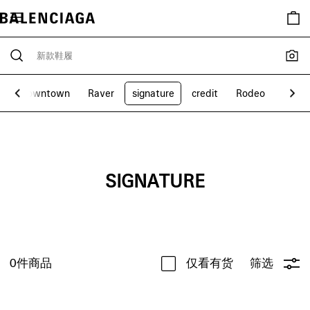
包
Downtown
Raver
signature
credit
Rodeo
Explo
SIGNATURE
0
件商品
仅看有货
筛选