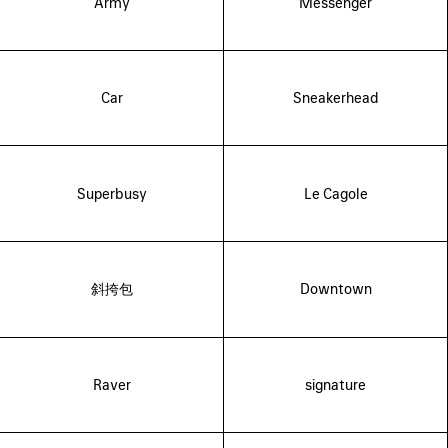
Army
Messenger
Car
Sneakerhead
Superbusy
Le Cagole
斜挎包
Downtown
Raver
signature