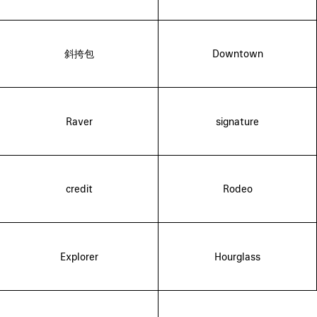
斜挎包
Downtown
Raver
signature
credit
Rodeo
Explorer
Hourglass