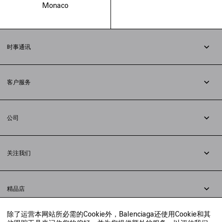
Monaco
时事通讯
订阅时事通讯
客户服务
追踪您的订单
退货
公司
配送方式
职业
支付
隐私政策
&
Cookie政策
常见问题解答
关注我们
法律问题
微信
联合国世界粮食计划署
微博
举报平台
精品店
小红书
精品店预约
抖音
除了运营本网站所必需的Cookie外，Balenciaga还使用Cookie和其
寻找附近的精品店