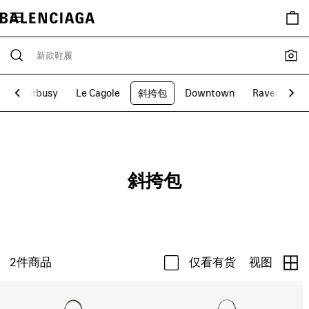
Superbusy
Le Cagole
斜挎包
Downtown
Raver
si
斜挎包
2
件商品
仅看有货
视图