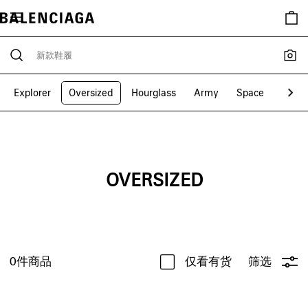
Explorer
Oversized
Hourglass
Army
Space
Whee
OVERSIZED
0
件商品
仅看有货
筛选