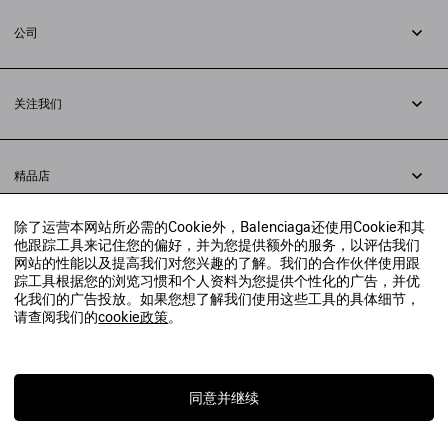
退货
公司
配送方式
职业
支付
隐私政策
&
Cookie政策
常见问题解答
关注我们
法律问题
微信
联合国世界粮食计划署
微博
举报平台
精品店
小红书
精品店预约
抖音
除了运营本网站所必需的Cookie外，Balenciaga还使用Cookie和其
寻找附近的精品店
他跟踪工具来记住您的偏好，并为您提供额外的服务，以评估我们
实时聊天客服
网站的性能以及提高我们对您兴趣的了解。我们的合作伙伴使用跟
发送邮件
踪工具根据您的浏览习惯和个人资料为您提供个性化的广告，并优
我们将在24小时内给予回复
化我们的广告投放。如果您想了解我们使用这些工具的具体细节，
© 2020 巴黎世家贸易（上海）有限公司
请查阅我们的
cookie政策
。
联系我们：
400-610-6018
周一至周日，上午10点至晚上9点
沪ICP备20008735号-2
沪公网安备 31010602008949号
同意并继续
上海工商行政管理