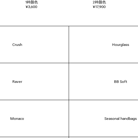
1
种颜色
2
种颜色
¥3,600
¥17,900
Crush
Hourglass
Raver
BB Soft
Monaco
Seasonal handbags