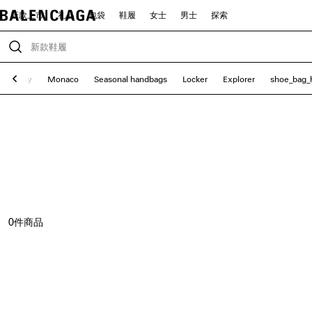
新款上市
礼品
包袋
鞋履
女士
男士
探索
uperbusy
Monaco
Seasonal handbags
Locker
Explorer
shoe_bag_
0
件商品