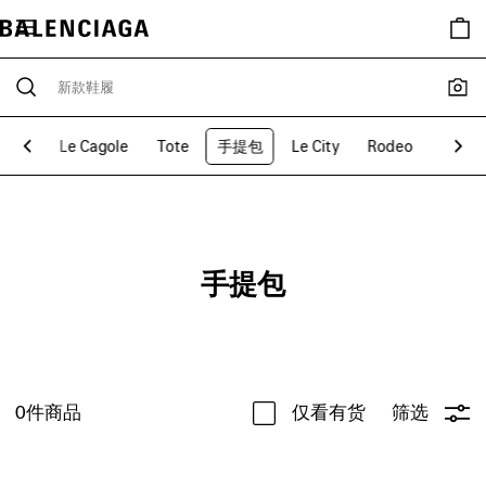
assic
Le Cagole
Tote
手提包
Le City
Rodeo
Belair
手提包
0
件商品
仅看有货
筛选