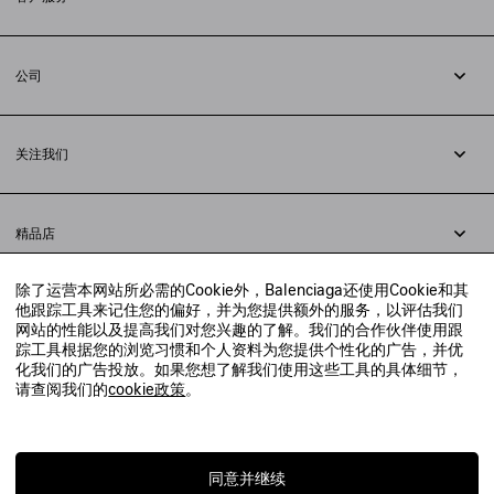
追踪您的订单
退货
公司
配送方式
职业
支付
隐私政策
&
Cookie政策
常见问题解答
关注我们
法律问题
微信
联合国世界粮食计划署
微博
举报平台
精品店
小红书
精品店预约
抖音
除了运营本网站所必需的Cookie外，Balenciaga还使用Cookie和其
寻找附近的精品店
他跟踪工具来记住您的偏好，并为您提供额外的服务，以评估我们
实时聊天客服
网站的性能以及提高我们对您兴趣的了解。我们的合作伙伴使用跟
发送邮件
踪工具根据您的浏览习惯和个人资料为您提供个性化的广告，并优
我们将在24小时内给予回复
化我们的广告投放。如果您想了解我们使用这些工具的具体细节，
© 2020 巴黎世家贸易（上海）有限公司
请查阅我们的
cookie政策
。
联系我们：
400-610-6018
周一至周日，上午10点至晚上9点
沪ICP备20008735号-2
沪公网安备 31010602008949号
同意并继续