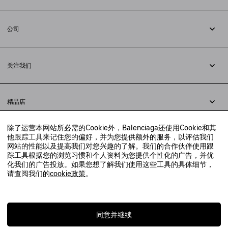
追踪您的订单
退货
公司
配送方式
职业
支付
隐私政策
&
Cookie政策
常见问题解答
关注我们
法律问题
微信
联合国世界粮食计划署
微博
举报平台
精品店
小红书
精品店预约
抖音
除了运营本网站所必需的Cookie外，Balenciaga还使用Cookie和其
寻找附近的精品店
他跟踪工具来记住您的偏好，并为您提供额外的服务，以评估我们
实时聊天客服
网站的性能以及提高我们对您兴趣的了解。我们的合作伙伴使用跟
发送邮件
踪工具根据您的浏览习惯和个人资料为您提供个性化的广告，并优
我们将在24小时内给予回复
化我们的广告投放。如果您想了解我们使用这些工具的具体细节，
© 2020 巴黎世家贸易（上海）有限公司
请查阅我们的
cookie政策
。
联系我们：
400-610-6018
周一至周日，上午10点至晚上9点
沪ICP备20008735号-2
沪公网安备 31010602008949号
同意并继续
上海工商行政管理