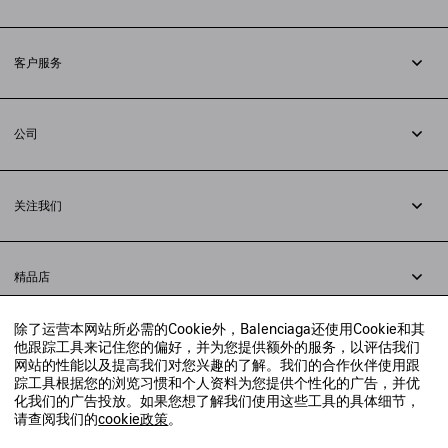
订阅时事通讯
客户服务
追踪您的订单
退货
公司
配送方式
职业
支付
隐私政策
&
Cookie政策
常见问题解答
关注我们
法律问题
微信
联合国世界粮食计划署
微博
举报平台
精品店
小红书
精品店预约
抖音
除了运营本网站所必需的Cookie外，Balenciaga还使用Cookie和其
寻找附近的精品店
他跟踪工具来记住您的偏好，并为您提供额外的服务，以评估我们
实时聊天客服
网站的性能以及提高我们对您兴趣的了解。我们的合作伙伴使用跟
发送邮件
踪工具根据您的浏览习惯和个人资料为您提供个性化的广告，并优
我们将在24小时内给予回复
化我们的广告投放。如果您想了解我们使用这些工具的具体细节，
© 2020 巴黎世家贸易（上海）有限公司
请查阅我们的
cookie政策
。
联系我们：
400-610-6018
周一至周日，上午10点至晚上9点